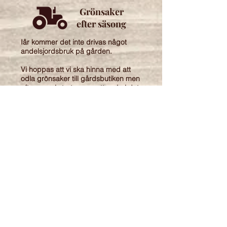
Grönsaker
efter säsong
Iår kommer det inte drivas något
andelsjordsbruk på gården.
Vi hoppas att vi ska hinna med att
odla grönsaker till gårdsbutiken men
eftersom vi startar upp ett mejeri det
här året är vi öppna med att det
finns en stor möjlighet att tiden inte
kommer att räcka till. Följ oss på
sociala medier för aktuell information
!
Missa inte!
Besök gården