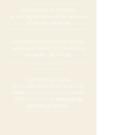
----------------------------------------------------
SJÄLVPLOCK AV TOMATER
8e aug öppnar växthuset för självplock
av tomater, välkomna!
----------------------------------------------------
--
MUSTERIET DRAR IGÅNG 15 AUG
välkomna att boka tid för mustning av
era äpplen, läs mer
här
________________________________
_______________
TOMTFÖRSÄLJNING
Till alla som drömmer om att bo i vår
underbara kyrby, missa inte chansen,
endast en tomt kvar!
Klicka här för
direktlänk till hemnet!
---------------------------------------------------