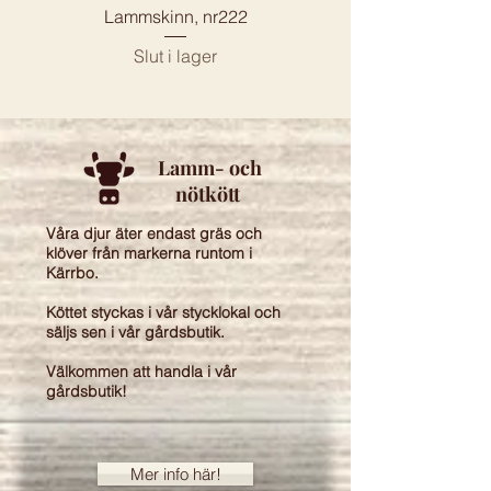
Lammskinn, nr222
Slut i lager
Lamm- och
nötkött
Våra djur äter endast gräs och
klöver från markerna runtom i
Kärrbo.
Köttet styckas i vår stycklokal och
säljs sen i vår gårdsbutik.
Välkommen att handla i vår
gårdsbutik!
Mer info här!