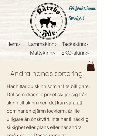
Fri frakt inom
Sverige !
Hem>
Lammskinn>
Tackskinn>
Mattskinn>
EKO-skinn>
Andra hands sortering
Här hittar du skinn som är lite billigare.
Det som drar ner priset skiljer sig från
skinn till skinn men det kan vara att
dom har en ojämn lockform, är lite
ulligare än önskvärt, inte har tillräcklig
silkighet eller glans eller har andra
små skador. Dessa skinn är