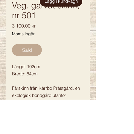
Lägg i kundvagn
Veg. garvat skinn,
nr 501
Pris
3 100,00 kr
Moms ingår
Såld
Längd: 102cm
Bredd: 84cm
Fårskinn från Kärrbo Prästgård, en
ekologisk bondgård utanför
Västerås som ständigt jobbar med
hållbarhet. Det är en transparent och
småskalig produktion där
djurvälfärden alltid kommer först.